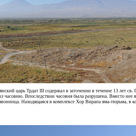
ский царь Трдат III содержал в заточении в течение 13 лет св.
троил часовню. Впоследствии часовня была разрушена. Вместо нее
звонница. Находящаяся в комплексе Хор Вирапа яма-тюрьма, в ко