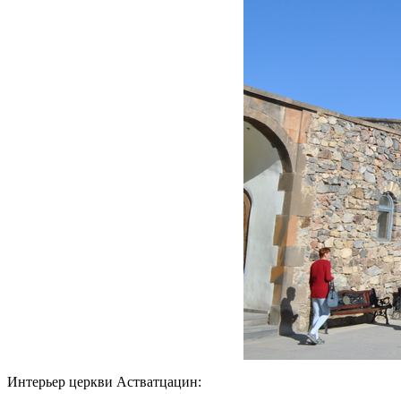
Интерьер церкви Астватцацин: