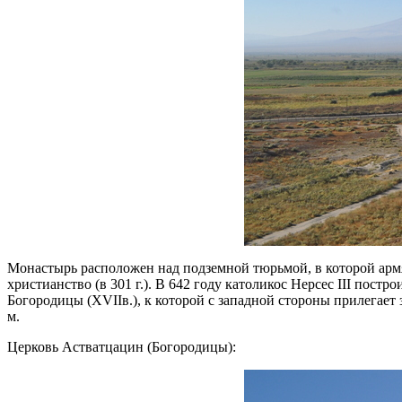
Монастырь расположен над подземной тюрьмой, в которой армян
христианство (в 301 г.). В 642 году католикос Нерсес III пос
Богородицы (XVIIв.), к которой с западной стороны прилегает 
м.
Церковь Астватцацин (Богородицы):