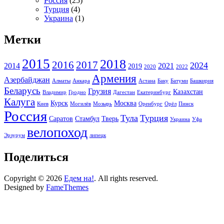
Россия
(25)
Турция
(4)
Украина
(1)
Метки
2015
2018
2016
2017
2024
2014
2021
2019
2020
2022
Армения
Азербайджан
Алматы
Анкара
Астана
Баку
Батуми
Башкирия
Беларусь
Грузия
Казахстан
Владимир
Гродно
Дагестан
Екатеринбург
Калуга
Курск
Москва
Киев
Могилёв
Мозырь
Оренбург
Орёл
Пинск
Россия
Тула
Турция
Саратов
Стамбул
Тверь
Украина
Уфа
велопоход
Эрзурум
липецк
Поделиться
Copyright © 2026
Едем на!
. All rights reserved.
Designed by
FameThemes