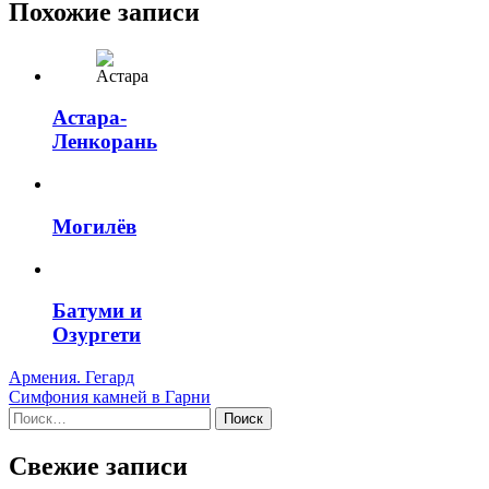
Похожие записи
Астара-
Ленкорань
Могилёв
Батуми и
Озургети
Навигация
Армения. Гегард
Симфония камней в Гарни
по
Найти:
записям
Свежие записи